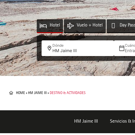
Hotel
Vuelo + Hotel
Day Pas
Dónde
Cuán
HM Jaime III
Entr
HOME
»
HM JAIME III
»
DESTINO & ACTIVIDADES
HM Jaime III
Servicios & I