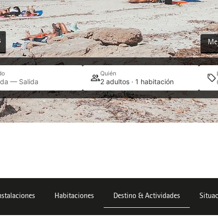
s
Mej
do
Quién
ada — Salida
2 adultos · 1 habitación
nstalaciones
Habitaciones
Destino & Actividades
Situa