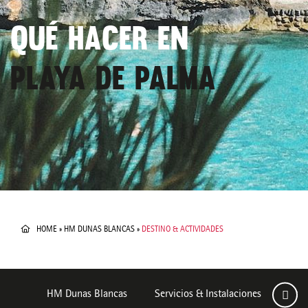
QUÉ HACER EN
PLAYA DE PALMA
HOME
»
HM DUNAS BLANCAS
»
DESTINO & ACTIVIDADES
HM Dunas Blancas
Servicios & Instalaciones
Habi