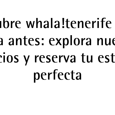
bre whala!tenerif
 antes: explora nu
cios y reserva tu es
perfecta