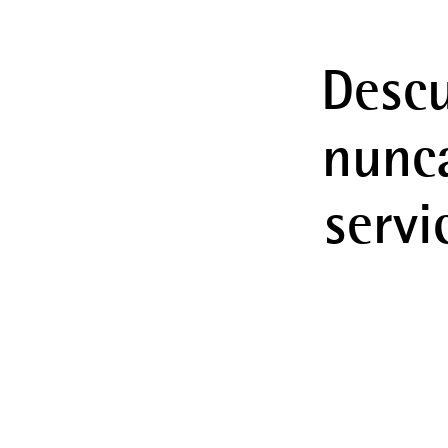
Descu
nunca
servi