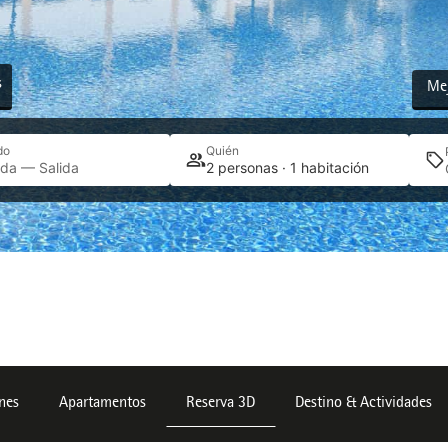
s
Mej
do
Quién
ada — Salida
2 personas · 1 habitación
ones
Apartamentos
Reserva 3D
Destino & Actividades