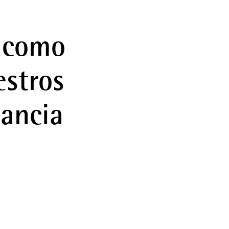
e como
estros
tancia