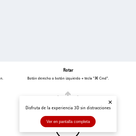
Rotar
ón.
Botón derecho o botón izquierdo + tecla "⌘ Cmd".
×
Disfruta de la experiencia 3D sin distracciones
Ver en pantalla completa