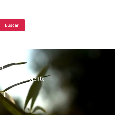
Buscar
O
l medio ambiente