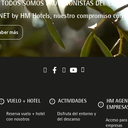
 TODOS SOMOS PROTAGONISTAS DEL CAMBI
NET by HM Hotels, nuestro compromiso con e
aber más
VUELO + HOTEL
ACTIVIDADES
HM AGEN
EMPRESA
Reserva vuelo + hotel
Disfruta del entorno y
con nosotros
del descanso
Acceso para 
empresas