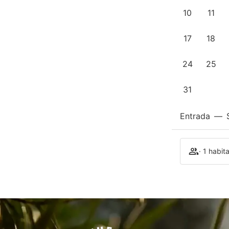
10
11
17
18
24
25
31
Entrada
—
· 1 habit