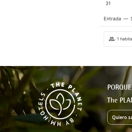
31
Entrada
—
· 1 habit
PORQUE
The PLA
Quiero s