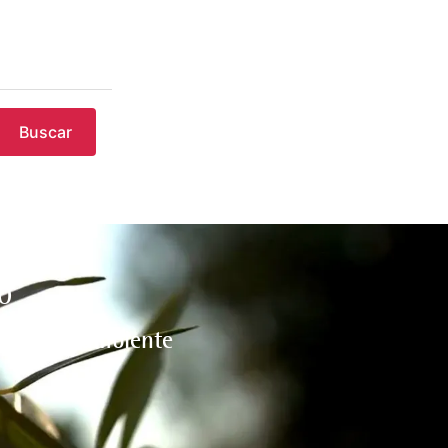
Buscar
O
l medio ambiente