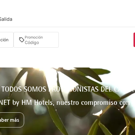
Salida
Promoción
ación
 TODOS SOMOS PROTAGONISTAS DEL CAMBI
NET by HM Hotels, nuestro compromiso con e
aber más