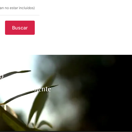
n no estar incluidos)
Buscar
O
l medio ambiente