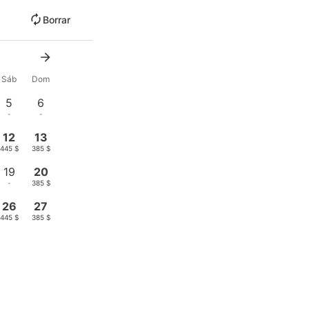
Borrar
Sáb
Dom
5
6
-
-
12
13
445 $
385 $
19
20
-
385 $
26
27
445 $
385 $