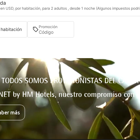
ida
en USD, por habitación, para 2 adultos , desde 1 noche (Algunos impuestos podria
Promoción
1 habitación
 TODOS SOMOS PROTAGONISTAS DEL CAMBI
NET by HM Hotels, nuestro compromiso con e
aber más