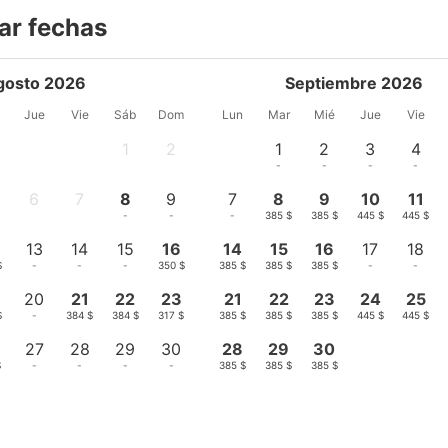
ar fechas
gosto 2026
Septiembre 2026
Jue
Vie
Sáb
Dom
Lun
Mar
Mié
Jue
Vie
1
2
1
2
3
4
-
-
-
-
-
-
6
7
8
9
7
8
9
10
11
-
-
-
-
-
385 $
385 $
445 $
445 $
13
14
15
16
14
15
16
17
18
$
-
-
-
350 $
385 $
385 $
385 $
-
-
20
21
22
23
21
22
23
24
25
$
-
384 $
384 $
317 $
385 $
385 $
385 $
445 $
445 $
27
28
29
30
28
29
30
$
-
-
-
-
385 $
385 $
385 $