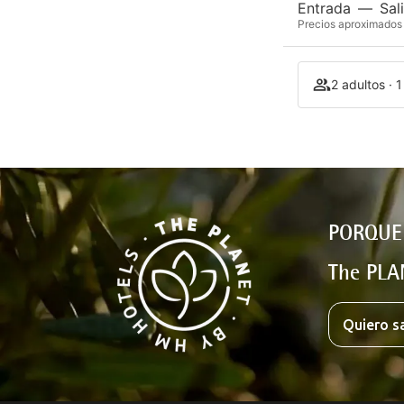
Entrada
—
Sal
Precios aproximados 
2 adultos · 
PORQUE
The PLA
Quiero s