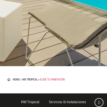
HOME
»
HM TROPICAL
»
ELIGE TU HABITACIÓN
HM Tropical
Servicios & Instalaciones
Habitac