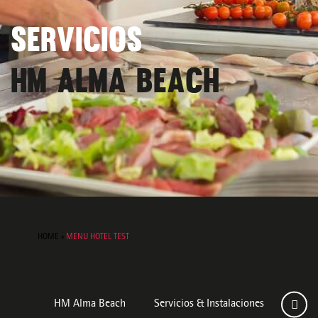
SERVICIOS
HM ALMA BEACH
HOME
»
MENU HOTEL TEST
HM Alma Beach
Servicios & Instalaciones
Habit