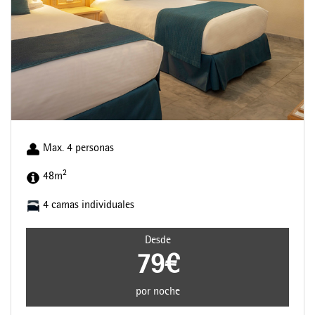
Max. 4 personas
2
48m
4 camas individuales
Desde
79€
por noche