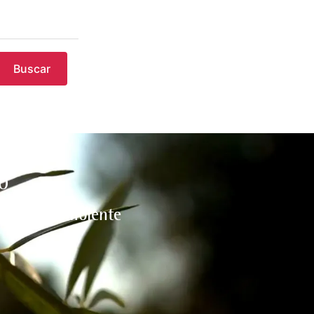
Buscar
O
l medio ambiente