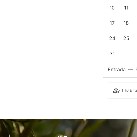
10
11
17
18
24
25
31
Entrada
—
· 1 habit