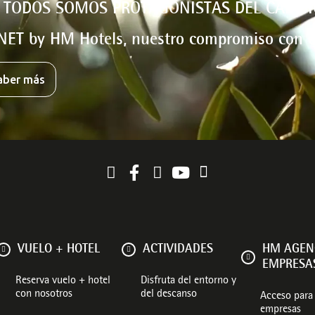
 TODOS SOMOS PROTAGONISTAS DEL CAMBI
NET by HM Hotels, nuestro compromiso con e
aber más
VUELO + HOTEL
ACTIVIDADES
HM AGEN
EMPRESA
Reserva vuelo + hotel
Disfruta del entorno y
con nosotros
del descanso
Acceso para 
empresas