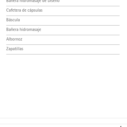
Bañera hidromasaje de Diseño
Cafetera de cápsulas
Báscula
Bañera hidromasaje
Albornoz
Zapatillas