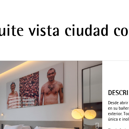
uite vista ciudad c
DESCR
Desde abrir
en su bañer
exterior. T
única e inol