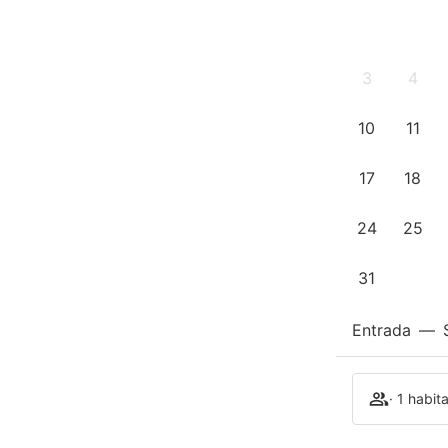
3
4
10
11
17
18
24
25
31
Entrada
—
· 1 habit