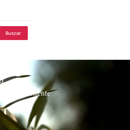
Buscar
O
l medio ambiente