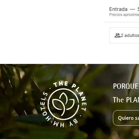
Entrada
—
Precios aproxima
2 adultos
PORQUE
The PLA
Quiero s