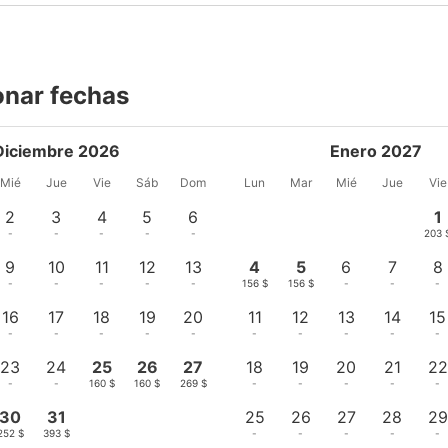
onar fechas
Diciembre 2026
Enero 2027
Mié
Jue
Vie
Sáb
Dom
Lun
Mar
Mié
Jue
Vie
2
3
4
5
6
1
-
-
-
-
-
203 
9
10
11
12
13
4
5
6
7
8
-
-
-
-
-
156 $
156 $
-
-
-
16
17
18
19
20
11
12
13
14
15
-
-
-
-
-
-
-
-
-
-
23
24
25
26
27
18
19
20
21
22
-
-
160 $
160 $
269 $
-
-
-
-
-
30
31
25
26
27
28
29
252 $
393 $
-
-
-
-
-