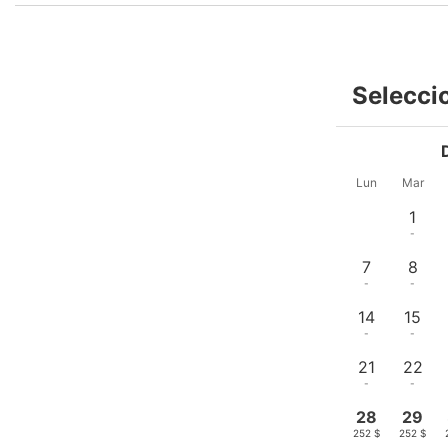
Selecci
Lun
Mar
1
-
7
8
-
-
14
15
-
-
21
22
-
-
28
29
252 $
252 $