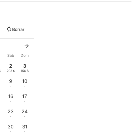
Borrar
Sáb
Dom
2
3
$
203 $
156 $
9
10
-
-
16
17
-
-
23
24
-
-
30
31
-
-