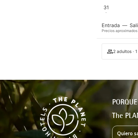
31
-
Entrada
—
Sal
Precios aproximados 
2 adultos · 
PORQUE
The PLA
Quiero s