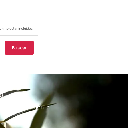
n no estar incluidos)
Buscar
O
l medio ambiente