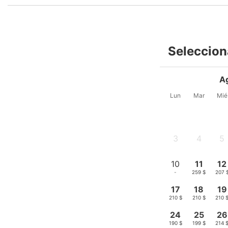
Seleccion
A
Lun
Mar
Mié
3
4
5
-
-
-
10
11
12
-
259 $
207 
17
18
19
210 $
210 $
210 
24
25
26
190 $
199 $
214 