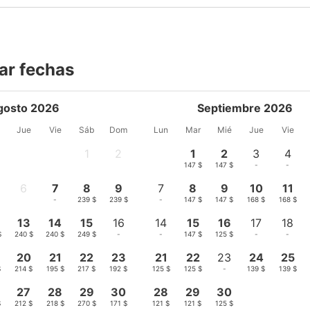
ar fechas
gosto 2026
Septiembre 2026
Jue
Vie
Sáb
Dom
Lun
Mar
Mié
Jue
Vie
1
2
1
2
3
4
-
-
147 $
147 $
-
-
6
7
8
9
7
8
9
10
11
-
-
239 $
239 $
-
147 $
147 $
168 $
168 $
13
14
15
16
14
15
16
17
18
$
240 $
240 $
249 $
-
-
147 $
125 $
-
-
20
21
22
23
21
22
23
24
25
$
214 $
195 $
217 $
192 $
125 $
125 $
-
139 $
139 $
27
28
29
30
28
29
30
$
212 $
218 $
270 $
171 $
121 $
121 $
125 $