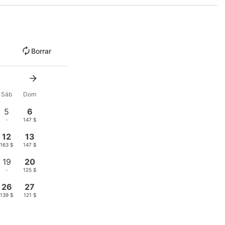
Borrar
Sáb
Dom
5
6
-
147 $
12
13
163 $
147 $
19
20
-
125 $
26
27
139 $
121 $