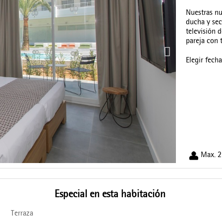
Nuestras nu
ducha y sec
televisión 
pareja con 
Elegir fech
Max. 2
Especial en esta habitación
Terraza