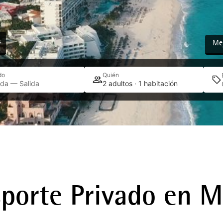
s
Mej
do
Quién
ada — Salida
2 adultos · 1 habitación
sporte Privado en M