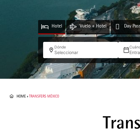
Hotel
Vuelo + Hotel
Day Pas
Dónde
Cuán
Seleccionar
Entr
HOME
»
TRANSFERS MÉXICO
Tran