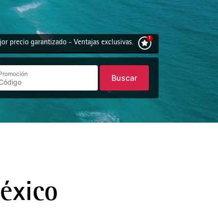
or precio garantizado - Ventajas exclusivas.
Promoción
Buscar
éxico