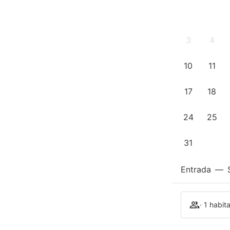
3
4
10
11
17
18
24
25
31
Entrada
—
· 1 habit