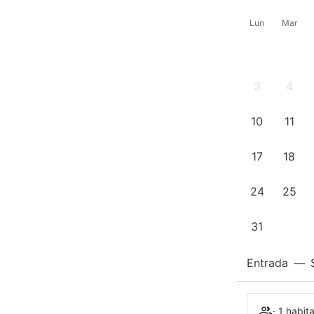
Lun
Mar
3
4
10
11
17
18
24
25
31
Entrada
—
· 1 habit