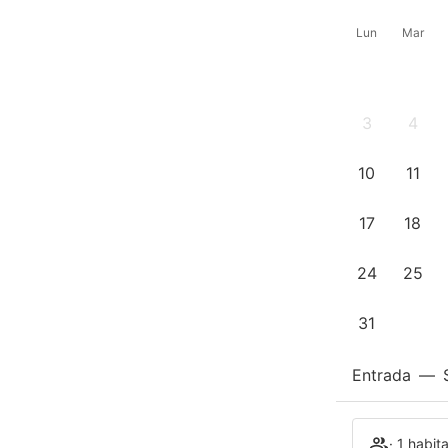
Lun
Mar
3
4
10
11
17
18
24
25
31
Entrada
—
· 1 habit